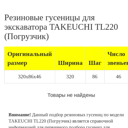
Резиновые гусеницы для
экскаватора TAKEUCHI TL220
(Погрузчик)
Оригинальный
Число
размер
Ширина
Шаг
звенье
320x86x46
320
86
46
Товары не найдены
Внимание!
Данный подбор резиновых гусениц по модели
TAKEUCHI TL220 (Погрузчик) является справочной
информацией для первичного подбора гусениц для