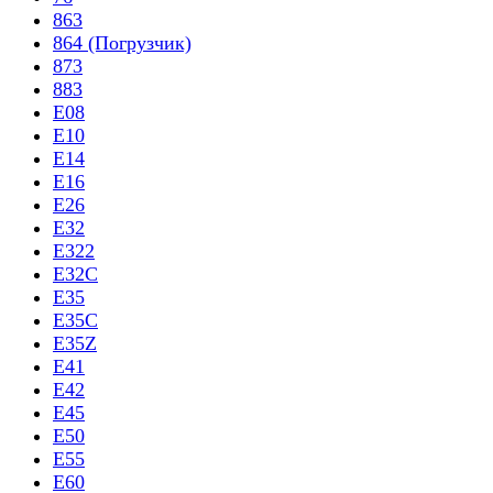
863
864 (Погрузчик)
873
883
E08
E10
E14
E16
E26
E32
E322
E32C
E35
E35C
E35Z
E41
E42
E45
E50
E55
E60