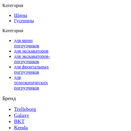
Категория
Шины
Гусеницы
Категория
для мини
погрузчиков
для экскаваторов
для экскаваторов-
погрузчиков
для фронтальных
погрузчиков
для
телескопических
погрузчиков
Бренд
Trelleborg
Galaxy
BKT
Kenda