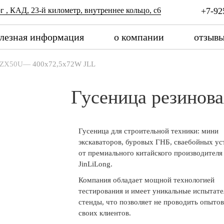
г , КАД, 23-й километр, внутреннее кольцо, с6
+7-92
лезная информация
о компании
отзыв
ZX50U
—
400x72,5x72W JLL
Гусеница резинов
Гусеница для строительной техники: мини
экскаваторов, буровых ГНБ, сваебойных ус
от премиального китайского производителя
JinLiLong.
Компания обладает мощной технологией
тестирования и имеет уникальные испытат
стенды, что позволяет не проводить опытов
своих клиентов.