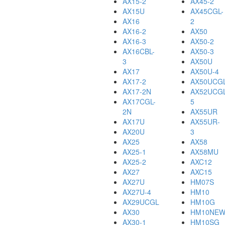
AX15-2
AX45-2
AX15U
AX45CGL-
AX16
2
AX16-2
AX50
AX16-3
AX50-2
AX16CBL-
AX50-3
3
AX50U
AX17
AX50U-4
AX17-2
AX50UCG
AX17-2N
AX52UCGL
AX17CGL-
5
2N
AX55UR
AX17U
AX55UR-
AX20U
3
AX25
AX58
AX25-1
AX58MU
AX25-2
AXC12
AX27
AXC15
AX27U
HM07S
AX27U-4
HM10
AX29UCGL
HM10G
AX30
HM10NE
AX30-1
HM10SG