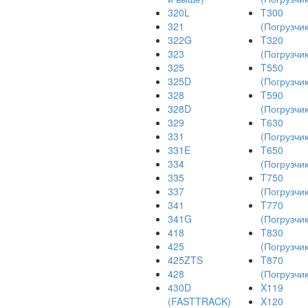
320L
T300
321
(Погрузчик
322G
T320
323
(Погрузчик
325
T550
325D
(Погрузчик
328
T590
328D
(Погрузчик
329
T630
331
(Погрузчик
331E
T650
334
(Погрузчик
335
T750
337
(Погрузчик
341
T770
341G
(Погрузчик
418
T830
425
(Погрузчик
425ZTS
T870
428
(Погрузчик
430D
X119
(FASTTRACK)
X120