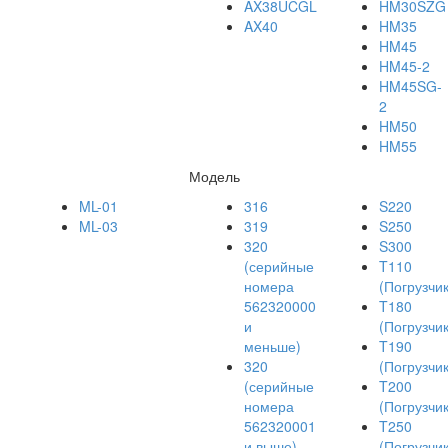
AX38UCGL
HM30SZG
AX40
HM35
HM45
HM45-2
HM45SG-
2
HM50
HM55
Модель
ML-01
316
S220
ML-03
319
S250
320
S300
(серийные
T110
номера
(Погрузчик
562320000
T180
и
(Погрузчик
меньше)
T190
320
(Погрузчик
(серийные
T200
номера
(Погрузчик
562320001
T250
и выше)
(Погрузчик