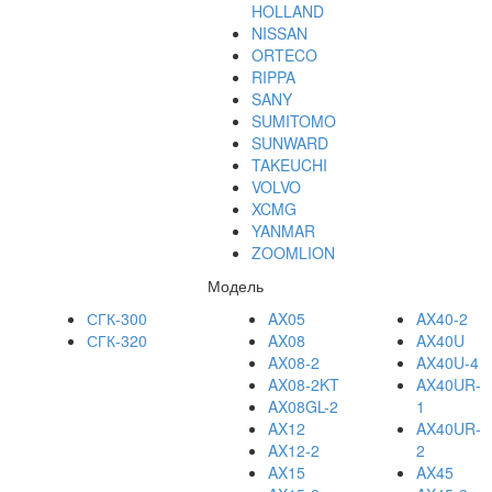
HOLLAND
NISSAN
ORTECO
RIPPA
SANY
SUMITOMO
SUNWARD
TAKEUCHI
VOLVO
XCMG
YANMAR
ZOOMLION
Модель
СГК-300
AX05
AX40-2
СГК-320
AX08
AX40U
AX08-2
AX40U-4
AX08-2KT
AX40UR-
AX08GL-2
1
AX12
AX40UR-
AX12-2
2
AX15
AX45