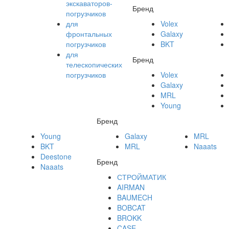
экскаваторов-
Бренд
погрузчиков
для
Volex
фронтальных
Galaxy
погрузчиков
BKT
для
Бренд
телескопических
погрузчиков
Volex
Galaxy
MRL
Young
Бренд
Young
Galaxy
MRL
BKT
MRL
Naaats
Deestone
Бренд
Naaats
СТРОЙМАТИК
AIRMAN
BAUMECH
BOBCAT
BROKK
CASE