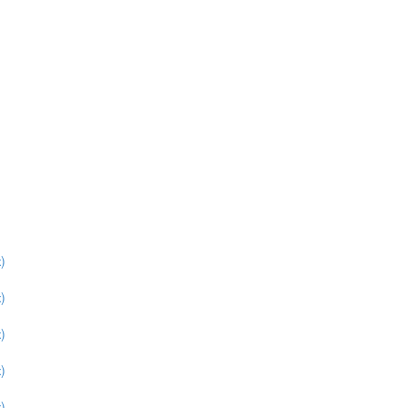
)
)
)
)
)